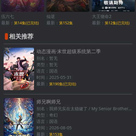
伍六七
仙逆
大王饶命2
最新：
最新：
最新：
第14集(已完结)
第152集
第12集(已完结)
相关推荐
动态漫画·末世超级系统第二季
别名：暂无
类型：暂无
语言：国语
时间：2025-05-31
最新：
第190集(已完结)
师兄啊师兄
别名：我师兄实在太稳健了 / My Senior Brother is Too Steady
类型：奇幻
语言：国语
时间：2026-08-05
最新：
第153集