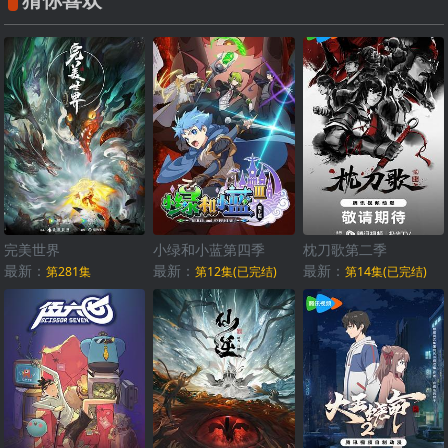
完美世界
小绿和小蓝第四季
枕刀歌第二季
最新：
最新：
最新：
第281集
第12集(已完结)
第14集(已完结)