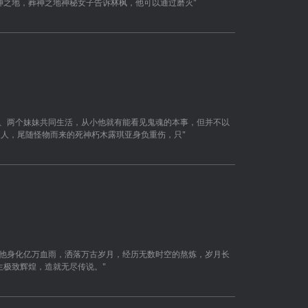
神之地，葬神之地神秘女子告诉林枫，他可以通过磨灭"
亲、两个妹妹共同生活，从小他就有能看见鬼魂的本事，但并不以
家人，尾随怪物而来的死神朽木露琪亚身负重伤，只"
，他身化亿万血雨，洒落万古岁月，经历无数时空的熬炼，岁月长
生极致辉煌，造就无尽传说。"