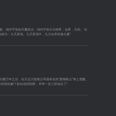
敌，域外宇宙由天魔统治，域内宇宙分为神界，仙界，凡间。 在
统称为：九天星域。九天星域中，九大仙帝统领九重"
沉睡万年之后，在天运大陆南云帝国有名的“废物牧云”身上觉醒。
松的就化解了妙仙语的陷阱，并举一反三的说出了"