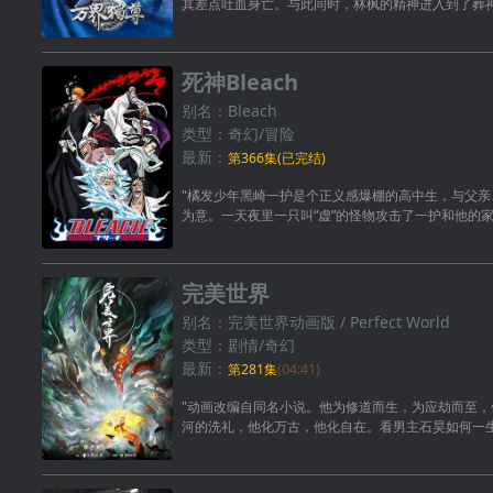
其差点吐血身亡。与此同时，林枫的精神进入到了葬
死神Bleach
别名：Bleach
类型：奇幻/冒险
最新：
第366集(已完结)
"橘发少年黑崎一护是个正义感爆棚的高中生，与父
为意。一天夜里一只叫“虚”的怪物攻击了一护和他的
完美世界
别名：完美世界动画版 / Perfect World
类型：剧情/奇幻
最新：
第281集
(04:41)
"动画改编自同名小说。他为修道而生，为应劫而至
河的洗礼，他化万古，他化自在。看男主石昊如何一