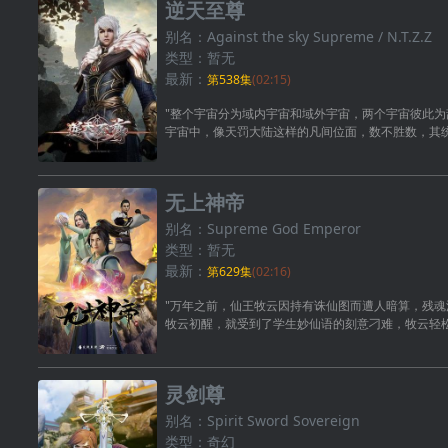
逆天至尊
别名：Against the sky Supreme / N.T.Z.Z
类型：暂无
最新：
第538集
(02:15)
"整个宇宙分为域内宇宙和域外宇宙，两个宇宙彼此为
宇宙中，像天罚大陆这样的凡间位面，数不胜数，其
无上神帝
别名：Supreme God Emperor
类型：暂无
最新：
第629集
(02:16)
"万年之前，仙王牧云因持有诛仙图而遭人暗算，残魂
牧云初醒，就受到了学生妙仙语的刻意刁难，牧云轻
灵剑尊
别名：Spirit Sword Sovereign
类型：奇幻