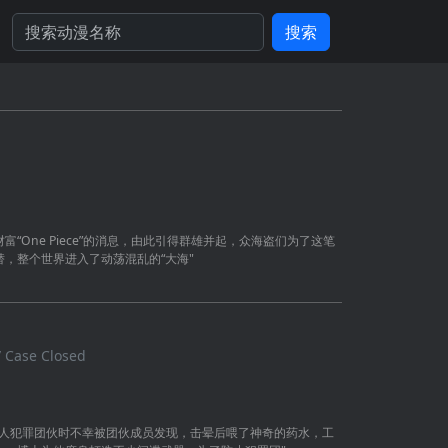
搜索
“One Piece”的消息，由此引得群雄并起，众海盗们为了这笔
，整个世界进入了动荡混乱的“大海"
 Case Closed
衣人犯罪团伙时不幸被团伙成员发现，击晕后喂了神奇的药水，工