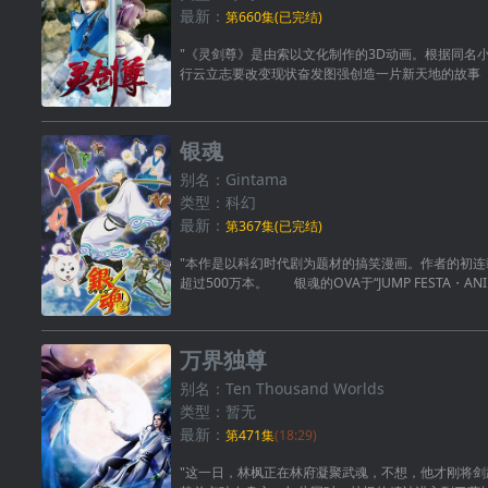
最新：
第660集(已完结)
"《灵剑尊》是由索以文化制作的3D动画。根据同名
行云立志要改变现状奋发图强创造一片新天地的故事
银魂
别名：Gintama
类型：科幻
最新：
第367集(已完结)
"本作是以科幻时代剧为题材的搞笑漫画。作者的初连载
超过500万本。 银魂的OVA于“JUMP FESTA・ANIME
万界独尊
别名：Ten Thousand Worlds
类型：暂无
最新：
第471集
(18:29)
"这一日，林枫正在林府凝聚武魂，不想，他才刚将