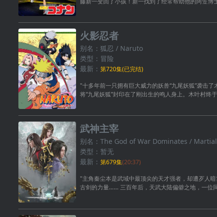
藤新一变回了小孩！新一找到了经常帮助他的阿笠博
火影忍者
别名：狐忍 / Naruto
类型：冒险
最新：
第720集(已完结)
"十多年前一只拥有巨大威力的妖兽“九尾妖狐”袭击
将“九尾妖狐”封印在了刚出生的鸣人身上。木叶村终
武神主宰
别名：The God of War Dominates / Martial
类型：暂无
最新：
第679集
(20:37)
"主角秦尘本是武域中最顶尖的天才强者，却遭歹人
古剑的力量…… 三百年后，天武大陆偏僻之地，一位