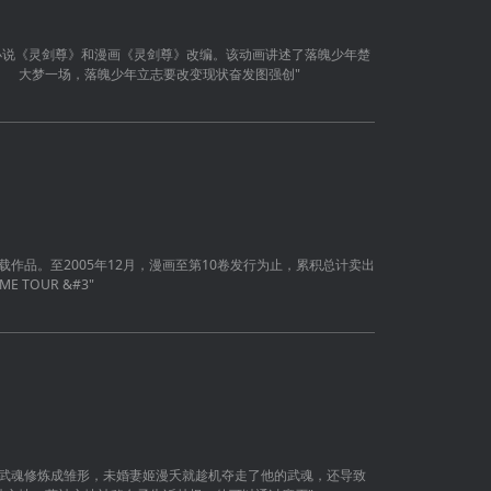
小说《灵剑尊》和漫画《灵剑尊》改编。该动画讲述了落魄少年楚
 大梦一场，落魄少年立志要改变现状奋发图强创"
作品。至2005年12月，漫画至第10卷发行为止，累积总计卖出
 TOUR &#3"
剑武魂修炼成雏形，未婚妻姬漫夭就趁机夺走了他的武魂，还导致