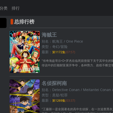
分类
排行
总排行榜
海贼王
别名：航海王 / One Piece
类型：奇幻/冒险
最新：
第1172集
(07:57)
"传奇海盗哥尔•D•罗杰在临死前曾留下关于其毕生的财富
传说中的巨额财富展开争夺，各种势力、政权不断交替
名侦探柯南
别名：Detective Conan / Meitantei Conan /
类型：悬疑/犯罪
最新：
第1269集
(03:37)
"工藤新一是全国著名的高中生侦探，在一次追查黑