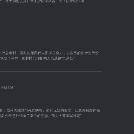
士，博士为他度身打造不少间谍武器。为了防止犯罪团"
了木叶忍者村，当时的第四代火影拼尽全力，以自己的生命为代价
于恢复了平静，但村民们却把鸣人当成像“九尾妖"
 Master
暗算，陨落大陆禁地死亡峡谷。必死无疑的秦尘，却意外触发神秘
同名少年意外继承了秦尘的意志。作为大齐国军神定"