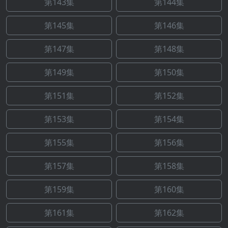
第143集
第144集
第145集
第146集
第147集
第148集
第149集
第150集
第151集
第152集
第153集
第154集
第155集
第156集
第157集
第158集
第159集
第160集
第161集
第162集