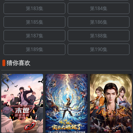
第183集
第184集
第185集
第186集
第187集
第188集
第189集
第190集
猜你喜欢