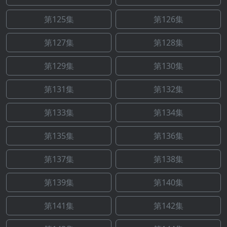
第125集
第126集
第127集
第128集
第129集
第130集
第131集
第132集
第133集
第134集
第135集
第136集
第137集
第138集
第139集
第140集
第141集
第142集