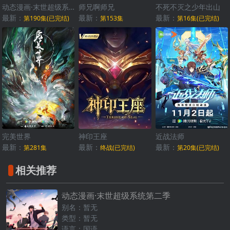
动态漫画·末世超级系统第二季
师兄啊师兄
不死不灭之少年出山
最新：
最新：
最新：
第190集(已完结)
第153集
第16集(已完结)
完美世界
神印王座
近战法师
最新：
最新：
最新：
第281集
终战(已完结)
第20集(已完结)
相关推荐
动态漫画·末世超级系统第二季
别名：暂无
类型：暂无
语言：国语