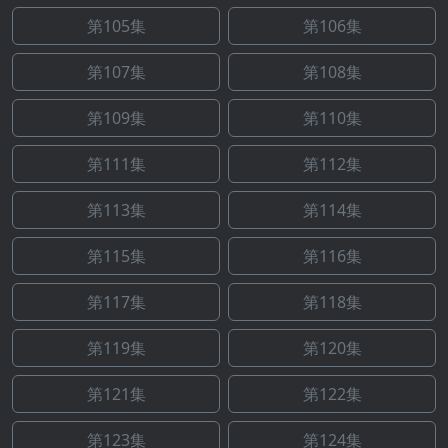
第105集
第106集
第107集
第108集
第109集
第110集
第111集
第112集
第113集
第114集
第115集
第116集
第117集
第118集
第119集
第120集
第121集
第122集
第123集
第124集