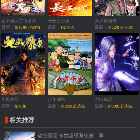
她不当女主很多年
长安三万里
秦汉英雄传
最新：
最新：
最新：
第16集(已完结)
HD国语
第52集(已完结)
火凤燎原
少年师爷
空山鸟语
最新：
最新：
最新：
第16集
第26集(已完结)
第03集(已完结)
相关推荐
动态漫画·末世超级系统第二季