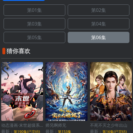
第01集
第02集
第03集
第04集
第05集
第06集
猜你喜欢
动态漫画·末世超级系统第二季
师兄啊师兄
不死不灭之少年出山
最新：
最新：
最新：
第190集(已完结)
第153集
第16集(已完结)