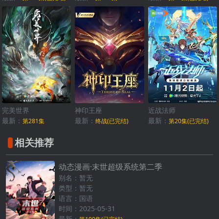
完美世界
神印王座
近战法师
最新：
最新：
最新：
第281集
终战(已完结)
第20集(已完结)
相关推荐
动态漫画·末世超级系统第二季
别名：暂无
类型：暂无
语言：国语
时间：2025-05-31
最新：