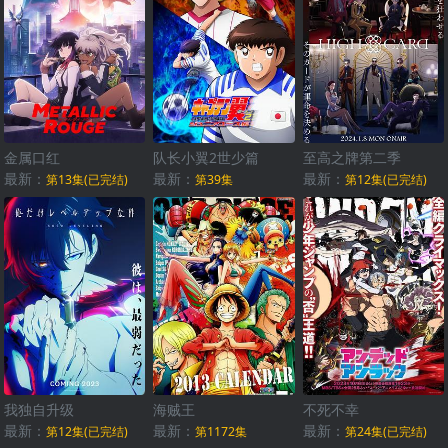
金属口红
队长小翼2世少篇
至高之牌第二季
最新：
最新：
最新：
第13集(已完结)
第39集
第12集(已完结)
我独自升级
海贼王
不死不幸
最新：
最新：
最新：
第12集(已完结)
第1172集
第24集(已完结)