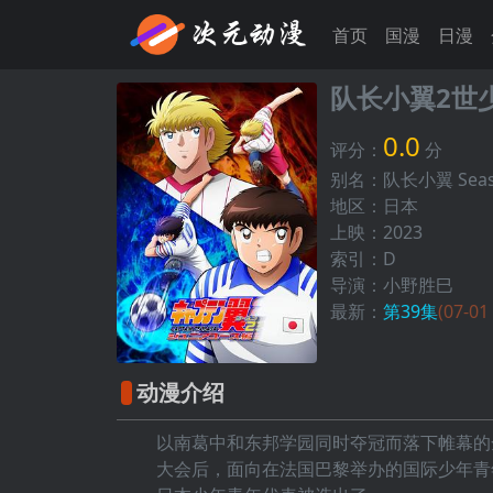
首页
国漫
日漫
队长小翼2世
0.0
评分：
分
别名：队长小翼 Sea
地区：日本
上映：2023
索引：D
导演：小野胜巳
最新：
第39集
(07-01
动漫介绍
以南葛中和东邦学园同时夺冠而落下帷幕的
大会后，面向在法国巴黎举办的国际少年青