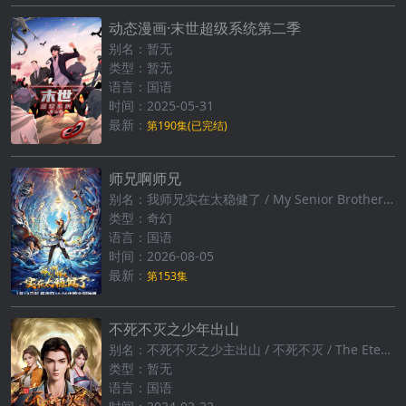
动态漫画·末世超级系统第二季
别名：暂无
类型：暂无
语言：国语
时间：2025-05-31
最新：
第190集(已完结)
师兄啊师兄
别名：我师兄实在太稳健了 / My Senior Brother is Too Steady
类型：奇幻
语言：国语
时间：2026-08-05
最新：
第153集
不死不灭之少年出山
别名：不死不灭之少主出山 / 不死不灭‎ / The Eternal Strife
类型：暂无
语言：国语