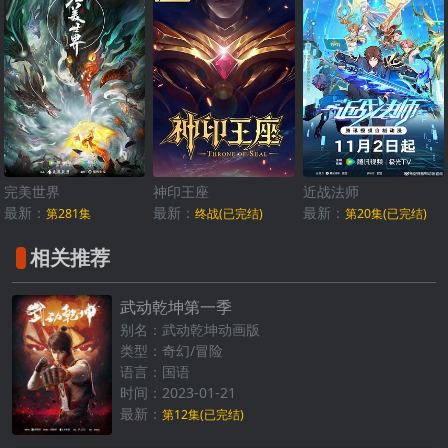
完美世界
神印王座
近战法师
最新：
最新：
最新：
第281集
终战(已完结)
第20集(已完结)
相关推荐
武动乾坤第一季
别名：武动乾坤动画版
类型：奇幻/冒险
语言：国语
时间：2023-01-21
最新：
第12集(已完结)