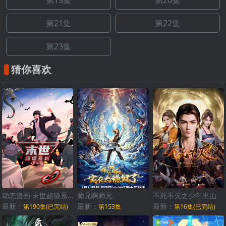
第19集
第20集
第21集
第22集
第23集
猜你喜欢
动态漫画·末世超级系统第二季
师兄啊师兄
不死不灭之少年出山
最新：
最新：
最新：
第190集(已完结)
第153集
第16集(已完结)