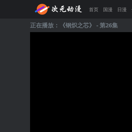
首页
国漫
日漫
正在播放：《
钢炽之芯
》 - 第26集