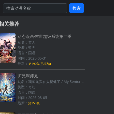
搜索
相关推荐
动态漫画·末世超级系统第二季
别名：暂无
类型：暂无
语言：国语
时间：2025-05-31
最新：
第190集(已完结)
师兄啊师兄
别名：我师兄实在太稳健了 / My Senior Brother is Too Steady
类型：奇幻
语言：国语
时间：2026-08-05
最新：
第153集