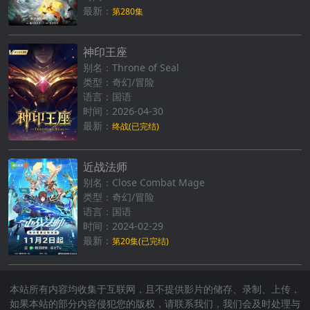
最新：
第280集
神印王座
别名：Throne of Seal
类型：奇幻/冒险
语言：国语
时间：2026-04-30
最新：
终战(已完结)
近战法师
别名：Close Combat Mage
类型：奇幻/冒险
语言：国语
时间：2024-02-29
最新：
第20集(已完结)
本站所有内容均收集于互联网，且不提供影片的储存、录制、上传，
如果本站的部分内容侵犯您的版权，请联系我们，我们会及时处理与