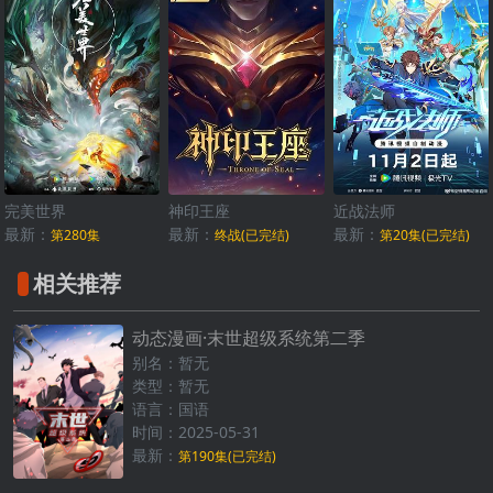
完美世界
神印王座
近战法师
最新：
最新：
最新：
第280集
终战(已完结)
第20集(已完结)
相关推荐
动态漫画·末世超级系统第二季
别名：暂无
类型：暂无
语言：国语
时间：2025-05-31
最新：
第190集(已完结)