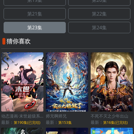
第19集
第20集
第21集
第22集
第23集
第24集
猜你喜欢
动态漫画·末世超级系统第二季
师兄啊师兄
不死不灭之少年出山
最新：
最新：
最新：
第190集(已完结)
第153集
第16集(已完结)