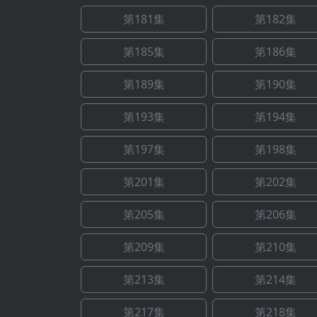
第181集
第182集
第185集
第186集
第189集
第190集
第193集
第194集
第197集
第198集
第201集
第202集
第205集
第206集
第209集
第210集
第213集
第214集
第217集
第218集