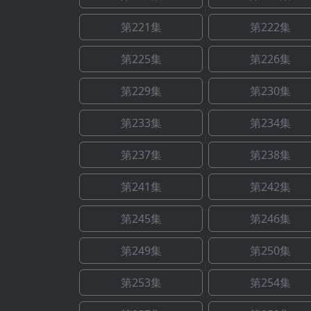
第221集
第222集
第225集
第226集
第229集
第230集
第233集
第234集
第237集
第238集
第241集
第242集
第245集
第246集
第249集
第250集
第253集
第254集