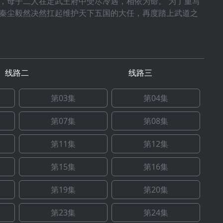
，母子二人在定武王府中受尽冷遇，相依为命。 为了重写
秦尘毅然决然扛起维护天下五国的大任，再度踏上武道之
线路二
线路三
第03集
第04集
第07集
第08集
第11集
第12集
第15集
第16集
第19集
第20集
第23集
第24集