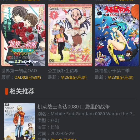
世界第一初恋OAD
公主候补生佑希
新福星小子第二季
最新：
最新：
最新：
OAD02(已完结)
第26集(已完结)
第23集(已完结)
相关推荐
机动战士高达0080 口袋里的战争
别名：Mobile Suit Gundam 0080 War in the Pocket
类型：科幻
语言：日语
时间：2023-05-29
最新：