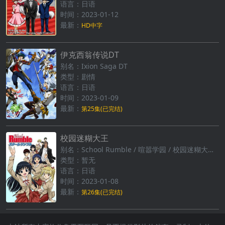
语言：日语
时间：2023-01-12
最新：
HD中字
伊克西翁传说DT
别名：Ixion Saga DT
类型：剧情
语言：日语
时间：2023-01-09
最新：
第25集(已完结)
校园迷糊大王
别名：School Rumble / 喧嚣学园 / 校园迷糊大王一学期
类型：暂无
语言：日语
时间：2023-01-08
最新：
第26集(已完结)