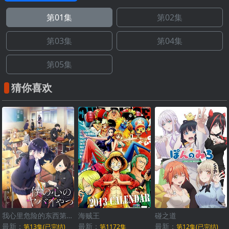
第01集
第02集
第03集
第04集
第05集
猜你喜欢
我心里危险的东西第二季
海贼王
碰之道
最新：
最新：
最新：
第13集(已完结)
第1172集
第12集(已完结)