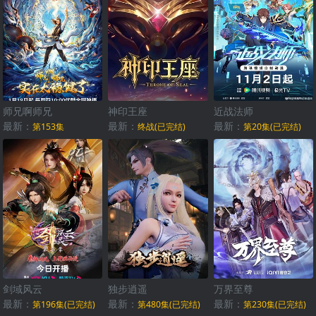
师兄啊师兄
神印王座
近战法师
最新：
最新：
最新：
第153集
终战(已完结)
第20集(已完结)
剑域风云
独步逍遥
万界至尊
最新：
最新：
最新：
第196集(已完结)
第480集(已完结)
第230集(已完结)