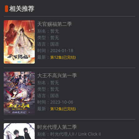
相关推荐
天官赐福第二季
别名：暂无
类型：暂无
语言：国语
时间：2024-01-18
最新：
第12集(已完结)
大王不高兴第一季
别名：暂无
类型：暂无
语言：国语
时间：2023-10-06
最新：
第12集(已完结)
时光代理人第二季
别名：时光代理人Ⅱ / Link Click Ⅱ