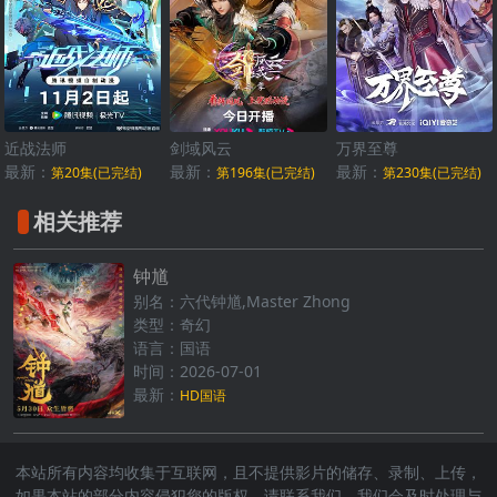
近战法师
剑域风云
万界至尊
最新：
最新：
最新：
第20集(已完结)
第196集(已完结)
第230集(已完结)
相关推荐
钟馗
别名：六代钟馗,Master Zhong
类型：奇幻
语言：国语
时间：2026-07-01
最新：
HD国语
本站所有内容均收集于互联网，且不提供影片的储存、录制、上传，
如果本站的部分内容侵犯您的版权，请联系我们，我们会及时处理与