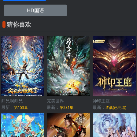
HD国语
猜你喜欢
师兄啊师兄
完美世界
神印王座
最新：
最新：
最新：
第153集
第281集
终战(已完结)