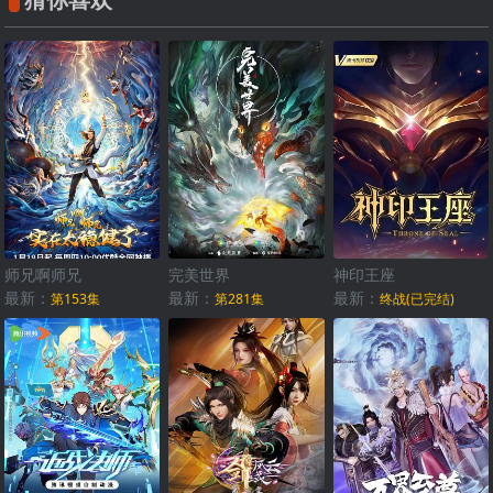
师兄啊师兄
完美世界
神印王座
最新：
最新：
最新：
第153集
第281集
终战(已完结)