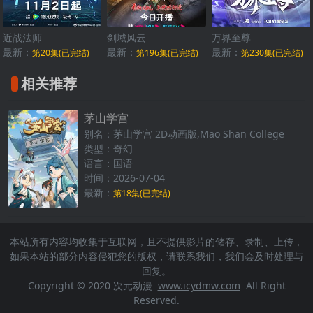
近战法师
剑域风云
万界至尊
最新：
最新：
最新：
第20集(已完结)
第196集(已完结)
第230集(已完结)
相关推荐
茅山学宫
别名：茅山学宫 2D动画版,Mao Shan College
类型：奇幻
语言：国语
时间：2026-07-04
最新：
第18集(已完结)
本站所有内容均收集于互联网，且不提供影片的储存、录制、上传，
如果本站的部分内容侵犯您的版权，请联系我们，我们会及时处理与
回复。
Copyright © 2020 次元动漫
www.icydmw.com
All Right
Reserved.