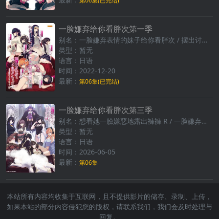
第06集(已完结)
一脸嫌弃给你看胖次第一季
别名：一脸嫌弃表情的妹子给你看胖次 / 摆出讨厌的表情露出胖次
类型：暂无
语言：日语
时间：2022-12-20
最新：
第06集(已完结)
一脸嫌弃给你看胖次第三季
别名：想看她一臉嫌惡地露出褲褲 R / 一脸嫌弃给你看胖次 R
类型：暂无
语言：日语
时间：2026-06-05
最新：
第06集
本站所有内容均收集于互联网，且不提供影片的储存、录制、上传，
如果本站的部分内容侵犯您的版权，请联系我们，我们会及时处理与
回复。