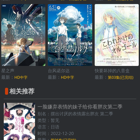
星之声
台风诺尔达
快要坏掉的八音盒
最新：
最新：
最新：
HD中字
HD中字
第03集(已完结)
相关推荐
一脸嫌弃表情的妹子给你看胖次第二季
别名：摆出讨厌的表情露出胖次 第二季
类型：暂无
语言：日语
时间：2022-12-20
最新：