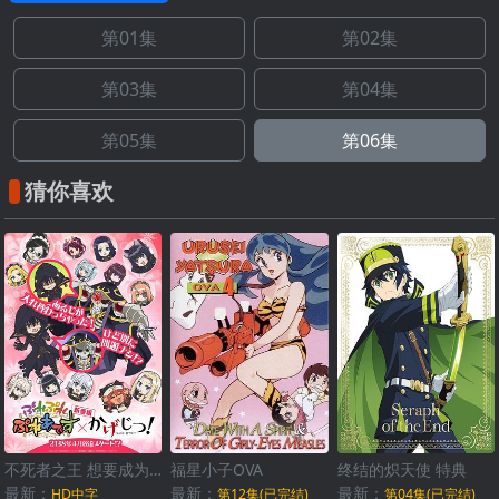
第01集
第02集
第03集
第04集
第05集
第06集
猜你喜欢
不死者之王 想要成为影之实力者 联动动画
福星小子OVA
终结的炽天使 特典
最新：
最新：
最新：
HD中字
第12集(已完结)
第04集(已完结)