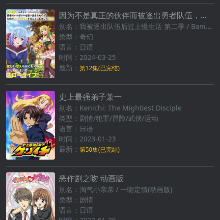
因为不是真正的伙伴而被逐出勇者队伍，流落到边境展开慢活人生第二季
别名：我被逐出队伍后过上慢生活 第二季 / Banished from the Hero's Party, I Decided to Live a Quiet Life in the Countryside: Season 2
类型：奇幻
语言：日语
时间：2024-03-25
最新：
第12集(已完结)
史上最强弟子兼一
别名：Kenichi: The Mightiest Disciple
类型：剧情/犯罪/冒险/武侠/运动
语言：日语
时间：2023-01-23
最新：
第50集(已完结)
恶作剧之吻 动画版
别名：淘气小亲亲 / 一吻定情(动画版)
类型：剧情
语言：日语