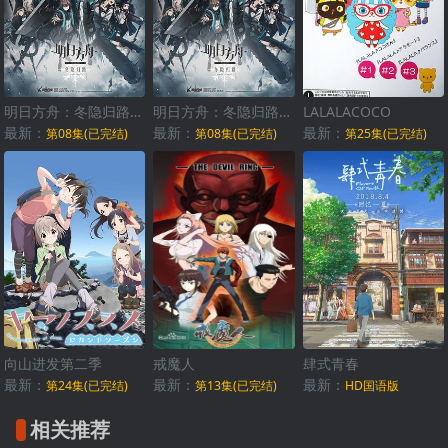
明日方舟：冬隐归路国语
明日方舟：冬隐归路日语
LALALACOCO
最新：
最新：
最新：
第08集(已完结)
第08集(已完结)
第25集(已完结)
向山进发第二季
戒魔人
肆式青春
最新：
最新：
最新：
第24集(已完结)
第13集(已完结)
HD国语版
相关推荐