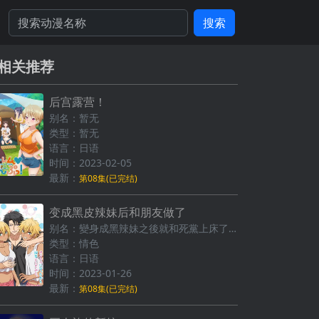
搜索
相关推荐
后宫露营！
别名：暂无
类型：暂无
语言：日语
时间：2023-02-05
最新：
第08集(已完结)
变成黑皮辣妹后和朋友做了
别名：變身成黑辣妹之後就和死黨上床了 (台)
类型：情色
语言：日语
时间：2023-01-26
最新：
第08集(已完结)