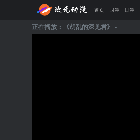
首页
国漫
日漫
正在播放：《
胡乱的深见君
》 -