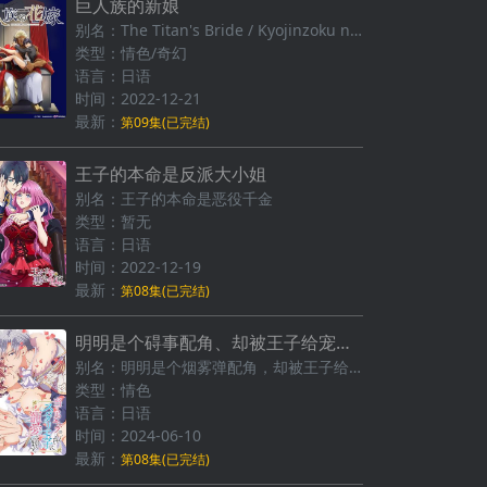
巨人族的新娘
别名：The Titan's Bride / Kyojinzoku no Hanayome
类型：情色/奇幻
语言：日语
时间：2022-12-21
最新：
第09集(已完结)
王子的本命是反派大小姐
别名：王子的本命是恶役千金
类型：暂无
语言：日语
时间：2022-12-19
最新：
第08集(已完结)
明明是个碍事配角、却被王子给宠爱了
别名：明明是个烟雾弹配角，却被王子给宠爱了。
类型：情色
语言：日语
时间：2024-06-10
最新：
第08集(已完结)