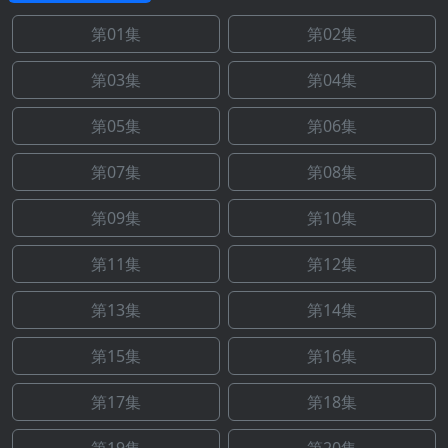
第01集
第02集
第03集
第04集
第05集
第06集
第07集
第08集
第09集
第10集
第11集
第12集
第13集
第14集
第15集
第16集
第17集
第18集