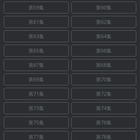
第59集
第60集
第61集
第62集
第63集
第64集
第65集
第66集
第67集
第68集
第69集
第70集
第71集
第72集
第73集
第74集
第75集
第76集
第77集
第78集