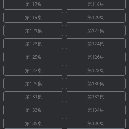
第117集
第118集
第119集
第120集
第121集
第122集
第123集
第124集
第125集
第126集
第127集
第128集
第129集
第130集
第131集
第132集
第133集
第134集
第135集
第136集