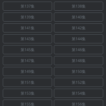
第137集
第138集
第139集
第140集
第141集
第142集
第143集
第144集
第145集
第146集
第147集
第148集
第149集
第150集
第151集
第152集
第153集
第154集
第155集
第156集