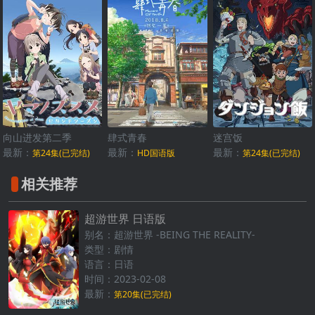
向山进发第二季
肆式青春
迷宫饭
最新：
最新：
最新：
第24集(已完结)
HD国语版
第24集(已完结)
相关推荐
超游世界 日语版
别名：超游世界 -BEING THE REALITY-
类型：剧情
语言：日语
时间：2023-02-08
最新：
第20集(已完结)