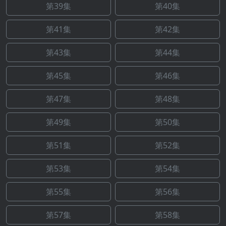
第39集
第40集
第41集
第42集
第43集
第44集
第45集
第46集
第47集
第48集
第49集
第50集
第51集
第52集
第53集
第54集
第55集
第56集
第57集
第58集