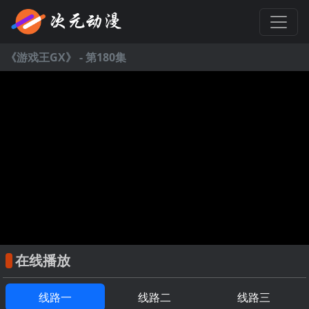
《
游戏王GX
》 - 第180集
在线播放
线路一
线路二
线路三