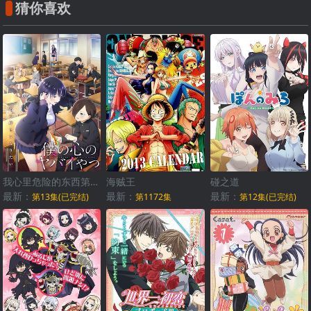
猜你喜欢
我心里危险的东西第二季
海贼王
碰之道
最新：
最新：
最新：
第13集(已完结)
第1172集
第12集(已完结)