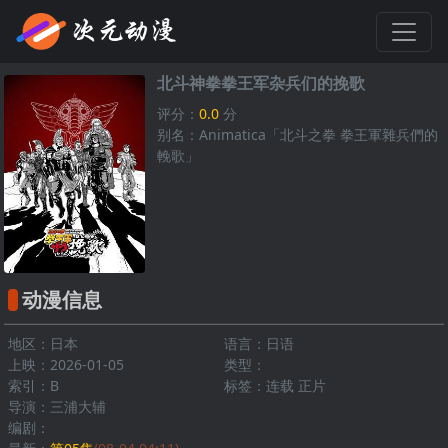
北斗神拳拳王军杂兵们的挽歌
评分：
0.0
分
别名：Animatica「北斗之拳 拳王軍雜兵們的
輓歌」
动漫信息
地区：日本
语言：日语
上映：2026-01-05
类型：
索引：B
标签：连载 正片
导演：三浦大辅
编剧：