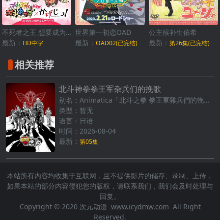
不死者之王 想要成为影之实力者 联动动画
世界第一初恋OAD
公主候补生佑希
最新：
最新：
最新：
HD中字
OAD02(已完结)
第26集(已完结)
相关推荐
北斗神拳拳王军杂兵们的挽歌
别名：Animatica「北斗之拳 拳王軍雜兵們的輓歌」
类型：暂无
语言：日语
时间：2026-08-04
最新：
第05集
本站所有内容均收集于互联网，且不提供影片的储存、录制、上传，
如果本站的部分内容侵犯您的版权，请联系我们，我们会及时处理与
回复。
Copyright © 2020 次元动漫
www.icydmw.com
All Right
Reserved.