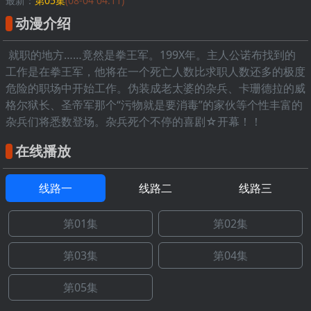
最新：
第05集
(08-04 04:11)
动漫介绍
就职的地方……竟然是拳王军。199X年。主人公诺布找到的
工作是在拳王军，他将在一个死亡人数比求职人数还多的极度
危险的职场中开始工作。伪装成老太婆的杂兵、卡珊德拉的威
格尔狱长、圣帝军那个“污物就是要消毒”的家伙等个性丰富的
杂兵们将悉数登场。杂兵死个不停的喜剧☆开幕！！
在线播放
线路一
线路二
线路三
第01集
第02集
第03集
第04集
第05集