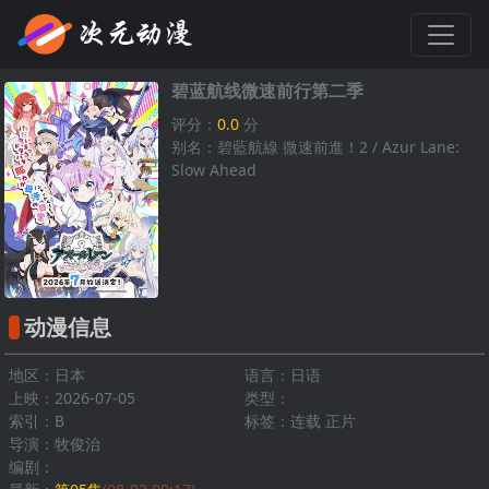
碧蓝航线微速前行第二季
评分：
0.0
分
别名：碧藍航線 微速前進！2 / Azur Lane:
Slow Ahead
动漫信息
地区：日本
语言：日语
上映：2026-07-05
类型：
索引：B
标签：连载 正片
导演：牧俊治
编剧：