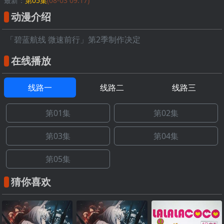
最新：
第05集
(08-03 09:17)
动漫介绍
「碧蓝航线 微速前行」第2季制作决定
在线播放
线路一
线路二
线路三
第01集
第02集
第03集
第04集
第05集
猜你喜欢