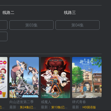
线路二
线路三
第03集
第04集
向山进发第二季
戒魔人
肆式青春
最新：
最新：
最新：
结)
第24集(已完结)
第13集(已完结)
HD国语版