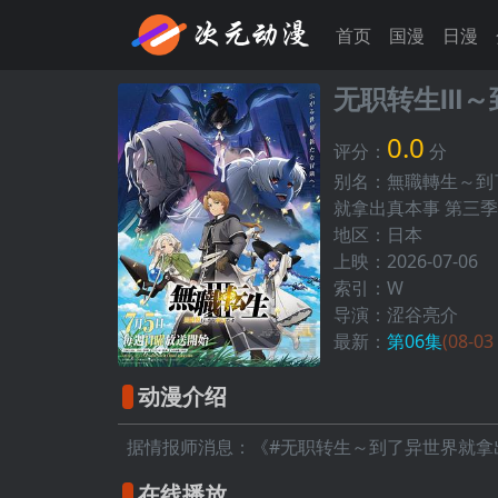
首页
国漫
日漫
无职转生Ⅲ～
0.0
评分：
分
别名：無職轉生～到
就拿出真本事 第三季,Musho
地区：日本
上映：2026-07-06
索引：W
导演：涩谷亮介
最新：
第06集
(08-03
动漫介绍
据情报师消息：《#无职转生～到了异世界就拿
在线播放