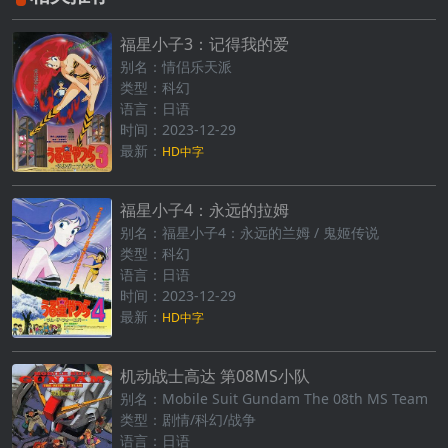
福星小子3：记得我的爱
别名：情侣乐天派
类型：科幻
语言：日语
时间：2023-12-29
最新：
HD中字
福星小子4：永远的拉姆
别名：福星小子4：永远的兰姆 / 鬼姬传说
类型：科幻
语言：日语
时间：2023-12-29
最新：
HD中字
机动战士高达 第08MS小队
别名：Mobile Suit Gundam The 08th MS Team
类型：剧情/科幻/战争
语言：日语