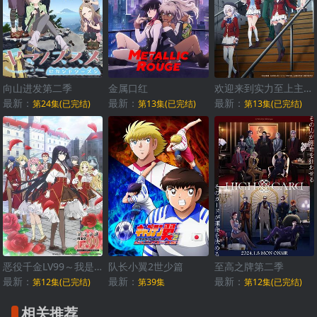
向山进发第二季
金属口红
欢迎来到实力至上主义的教室第三季
最新：
最新：
最新：
第24集(已完结)
第13集(已完结)
第13集(已完结)
恶役千金LV99～我是隐藏BOSS但不是魔王～
队长小翼2世少篇
至高之牌第二季
最新：
最新：
最新：
第12集(已完结)
第39集
第12集(已完结)
相关推荐