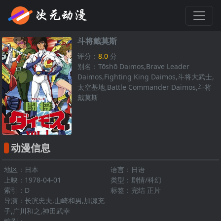
斗将戴莫斯
评分：
8.0
分
别名：Tōshō Daimos,Brave Leader
Daimos,Fighting King Daimos,斗将大武士,
太空基地,Battle Commander Daimos,斗将
戴莫斯
动漫信息
地区：日本
语言：日语
上映：1978-04-01
类型：剧情/科幻
索引：D
标签：完结 正片
导演：长滨忠夫,山崎和男,加濑充
子,广川和之,神田武幸