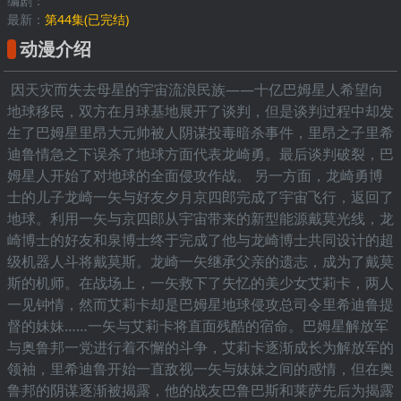
编剧：
最新：
第44集(已完结)
动漫介绍
因天灾而失去母星的宇宙流浪民族——十亿巴姆星人希望向
地球移民，双方在月球基地展开了谈判，但是谈判过程中却发
生了巴姆星里昂大元帅被人阴谋投毒暗杀事件，里昂之子里希
迪鲁情急之下误杀了地球方面代表龙崎勇。最后谈判破裂，巴
姆星人开始了对地球的全面侵攻作战。 另一方面，龙崎勇博
士的儿子龙崎一矢与好友夕月京四郎完成了宇宙飞行，返回了
地球。利用一矢与京四郎从宇宙带来的新型能源戴莫光线，龙
崎博士的好友和泉博士终于完成了他与龙崎博士共同设计的超
级机器人斗将戴莫斯。龙崎一矢继承父亲的遗志，成为了戴莫
斯的机师。在战场上，一矢救下了失忆的美少女艾莉卡，两人
一见钟情，然而艾莉卡却是巴姆星地球侵攻总司令里希迪鲁提
督的妹妹……一矢与艾莉卡将直面残酷的宿命。巴姆星解放军
与奥鲁邦一党进行着不懈的斗争，艾莉卡逐渐成长为解放军的
领袖，里希迪鲁开始一直敌视一矢与妹妹之间的感情，但在奥
鲁邦的阴谋逐渐被揭露，他的战友巴鲁巴斯和莱萨先后为揭露