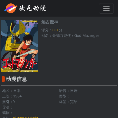
远古魔神
评分：
0.0
分
别名：哥德万能侠 / God Mazinger
动漫信息
地区：日本
语言：日语
上映：1984
类型：
索引：Y
标签：完结
导演：
编剧：