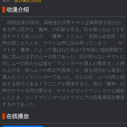
最新：
第23集(已完结)
动漫介绍
20世紀末の現代、高校生の火野ヤマトは体育館で自分の
名を呼ぶ巨大な「魔神」の幻影を見る。幻を振り払おうとす
るヤマトであったが、「魔神」とともに「見知らぬ女性」の
声が聞こえたとき、ヤマトは声に歩み寄ってしまう。 ヤ
マトが「魔神」によって運ばれた先は1万年前に地殻変動で
海に沈んだはずのムー大陸であった。訳が判らないヤマトに
対しムーの民たちは彼を「マジンガーが選んだ救世主」と持
ち上げる。彼らムーの民の守護神こそ、彼を現代から過去に
運んだゴッドマジンガーであった。そんな折、ムーの民と拮
抗する勢力であるドラゴニアが襲来すると、再び「魔神」の
声がヤマトを呼び寄せる。ヤマトがゴッドマジンガーと融合
したとき、ゴッドマジンガーはドラゴニアの恐竜軍団を撃退
するのであった。
在线播放