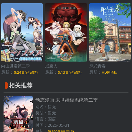
向山进发第二季
戒魔人
肆式青春
最新：
最新：
最新：
第24集(已完结)
第13集(已完结)
HD国语版
相关推荐
动态漫画·末世超级系统第二季
别名：暂无
类型：暂无
语言：国语
时间：2025-05-31
最新：
第190集(已完结)