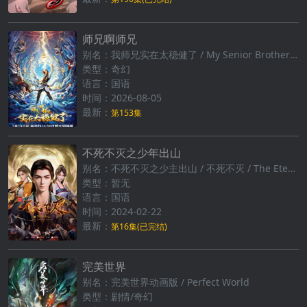
师兄啊师兄
别名：我师兄实在太稳健了 / My Senior Brother is Too Steady
类型：奇幻
语言：国语
时间：2026-08-05
最新：
第153集
不死不灭之少年出山
别名：不死不灭之少主出山 / 不死不灭‎ / The Eternal Strife
类型：暂无
语言：国语
时间：2024-02-22
最新：
第16集(已完结)
完美世界
别名：完美世界动画版 / Perfect World
类型：剧情/奇幻