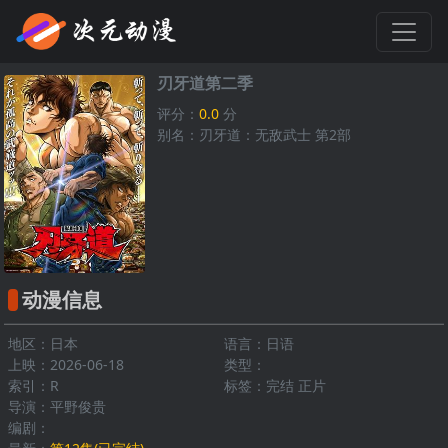
刃牙道第二季
评分：
0.0
分
别名：刃牙道：无敌武士 第2部
动漫信息
地区：日本
语言：日语
上映：2026-06-18
类型：
索引：R
标签：完结 正片
导演：平野俊贵
编剧：