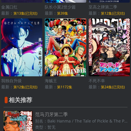
金属口红
队长小翼2世少篇
至高之牌第二季
最新：
最新：
最新：
第13集(已完结)
第39集
第12集(已完结)
我独自升级
海贼王
不死不幸
最新：
最新：
最新：
第12集(已完结)
第1172集
第24集(已完结)
相关推荐
范马刃牙第二季
别名：Baki Hanma / The Tale of Pickle & The Pickle War Saga / The Father VS Son Saga
类型：暂无