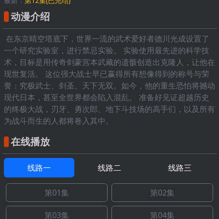
最新：
第12集(已完结)
动漫介绍
在东京晴空塔底下，世界一流的武术爱好者德川光成设置了
一个研究实验室，进行禁忌实验。 实验使用最先进的科学技
术，目标是用传奇剑豪宫本武藏的遗骸创造出克隆人，让他在
现世复活。 这位强大战士早已赢得所有想像得到的称号与荣
誉：究极武士、剑圣、天下无双。如今，他的重生恐怕将撼动
现代日本，甚至全世界都会陷入混乱。 准备好见证超越历史
的终极大战，刃牙、勇次郎、地下斗技场的高手们，以及所有
为战斗而生的人都将卷入其中。
在线播放
线路一
线路二
线路三
第01集
第02集
第03集
第04集