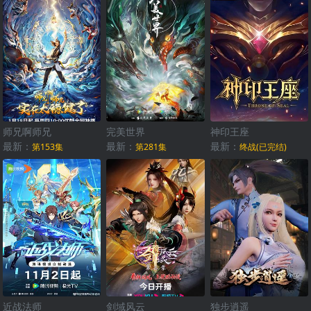
师兄啊师兄
完美世界
神印王座
最新：
最新：
最新：
第153集
第281集
终战(已完结)
近战法师
剑域风云
独步逍遥