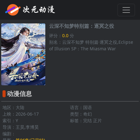
云深不知梦特别篇：逐冥之役
评分：
0.0
分
别名：云深不知梦 特别篇·逐冥之役,Eclipse
of Illusion SP：The Miasma War
动漫信息
地区：大陆
语言：国语
上映：2026-06-17
类型：奇幻
索引：Y
标签：完结 正片
导演：王昊,李博昊
编剧：