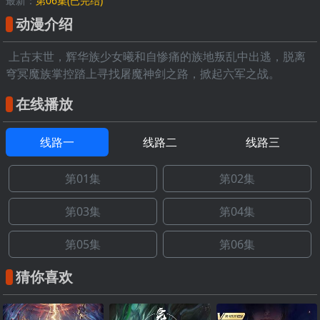
最新：
第06集(已完结)
动漫介绍
上古末世，辉华族少女曦和自惨痛的族地叛乱中出逃，脱离
穹冥魔族掌控踏上寻找屠魔神剑之路，掀起六军之战。
在线播放
线路一
线路二
线路三
第01集
第02集
第03集
第04集
第05集
第06集
猜你喜欢