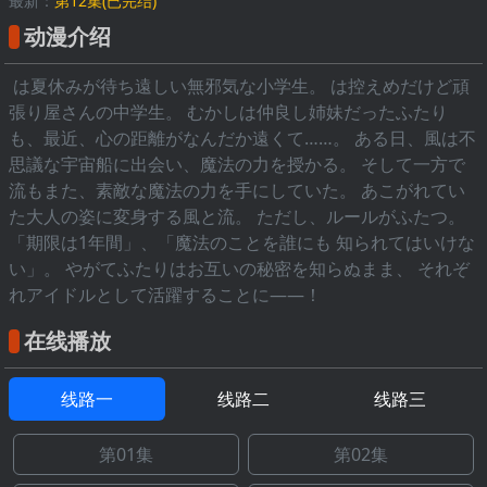
最新：
第12集(已完结)
动漫介绍
は夏休みが待ち遠しい無邪気な小学生。 は控えめだけど頑
張り屋さんの中学生。 むかしは仲良し姉妹だったふたり
も、最近、心の距離がなんだか遠くて……。 ある日、風は不
思議な宇宙船に出会い、魔法の力を授かる。 そして一方で
流もまた、素敵な魔法の力を手にしていた。 あこがれてい
た大人の姿に変身する風と流。 ただし、ルールがふたつ。
「期限は1年間」、「魔法のことを誰にも 知られてはいけな
い」。 やがてふたりはお互いの秘密を知らぬまま、 それぞ
れアイドルとして活躍することに――！
在线播放
线路一
线路二
线路三
第01集
第02集