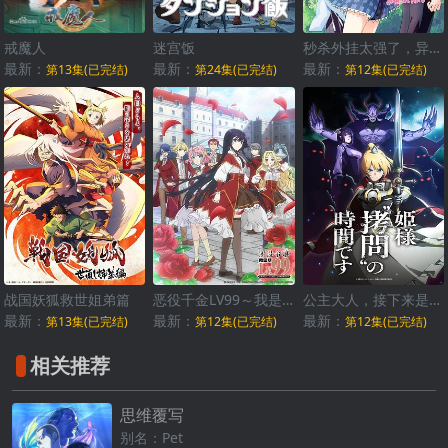
戒魔人
迷宫饭
秒杀外挂太强了，异世界的家伙们根本就不是对手。
最新：
最新：
最新：
第13集(已完结)
第24集(已完结)
第12集(已完结)
战国妖狐救世姐弟篇
恶役千金LV99～我是隐藏BOSS但不是魔王～
公主大人，接下来是“拷问”时间
最新：
最新：
最新：
第13集(已完结)
第12集(已完结)
第12集(已完结)
相关推荐
思维覆写
别名：Pet