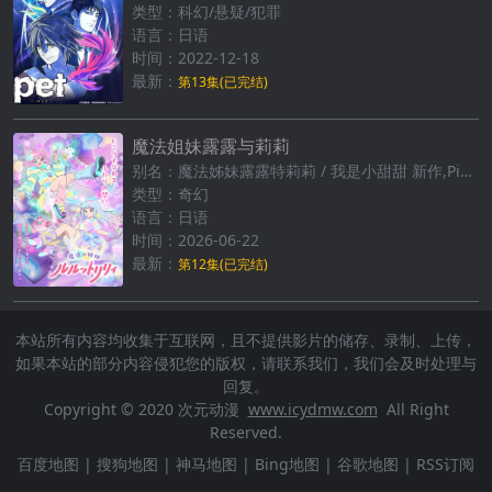
类型：科幻/悬疑/犯罪
语言：日语
时间：2022-12-18
最新：
第13集(已完结)
魔法姐妹露露与莉莉
别名：魔法姊妹露露特莉莉 / 我是小甜甜 新作,Pierrot魔法少女系列 新作,魔法の天使クリィミーマミ 新作,Magical Sisters LuluttoLilly
类型：奇幻
语言：日语
时间：2026-06-22
最新：
第12集(已完结)
本站所有内容均收集于互联网，且不提供影片的储存、录制、上传，
如果本站的部分内容侵犯您的版权，请联系我们，我们会及时处理与
回复。
Copyright © 2020 次元动漫
www.icydmw.com
All Right
Reserved.
百度地图
|
搜狗地图
|
神马地图
|
Bing地图
|
谷歌地图
|
RSS订阅