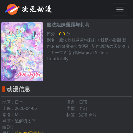
魔法姐妹露露与莉莉
评分：
0.0
分
别名：魔法姊妹露露特莉莉 / 我是小甜甜 新
作,Pierrot魔法少女系列 新作,魔法の天使クリ
ィミーマミ 新作,Magical Sisters
LuluttoLilly
动漫信息
地区：日本
语言：日语
上映：2026-04-05
类型：奇幻
索引：M
标签：完结 正片
导演：道解慎太郎
编剧：