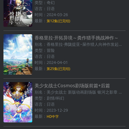
类型：奇幻
语言：日语
时间：2024-03-26
最新：
第12集(已完结)
香格里拉·开拓异境～粪作猎手挑战神作～
别名：香格里拉·弗陇提亚~屎作猎人向神作发起挑战~
类型：冒险
语言：日语
时间：2024-04-01
最新：
第25集(已完结)
美少女战士Cosmos剧场版前篇+后篇
别名：美少女战士 新版动画剧场版 银河之影章 前篇
类型：剧情/科幻
语言：日语
时间：2023-12-29
最新：
HD中字