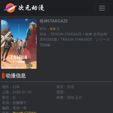
枪神STARGAZE
评分：
0.0
分
别名：TRIGUN STARGAZE / 枪神 史丹比特
系列完结篇 / TRIGUN STARGAZE：シリーズ
完結編
动漫信息
地区：日本
语言：日语
上映：2026-01-10
类型：
索引：Q
标签：完结 正片
导演：佐藤雅子
编剧：笔安一幸