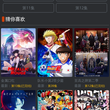
第11集
第12集
猜你喜欢
金属口红
队长小翼2世少篇
至高之牌第二季
最新：
最新：
最新：
第13集(已完结)
第39集
第12集(已完结)