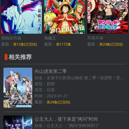
我独自升级
海贼王
不死不幸
最新：
最新：
最新：
第12集(已完结)
第1172集
第24集(已完结)
相关推荐
向山进发第二季
别名：女孩子们的登山物语 第二季 / 前进吧！登山少女 第二季
类型：剧情
语言：日语
时间：2023-01-21
最新：
第24集(已完结)
公主大人，接下来是“拷问”时间
别名：公主大人 ，“拷问”的时间到了