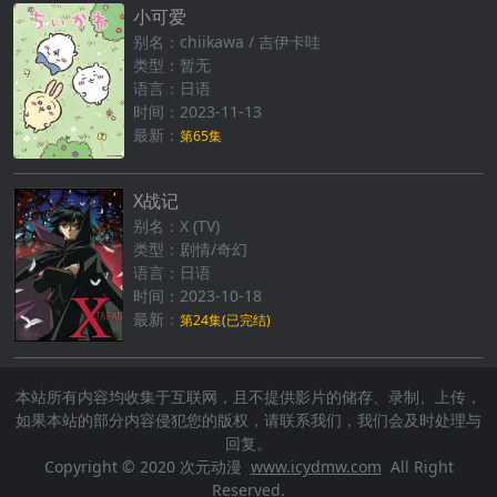
小可爱
别名：chiikawa / 吉伊卡哇
类型：暂无
语言：日语
时间：2023-11-13
最新：
第65集
X战记
别名：X (TV)
类型：剧情/奇幻
语言：日语
时间：2023-10-18
最新：
第24集(已完结)
本站所有内容均收集于互联网，且不提供影片的储存、录制、上传，
如果本站的部分内容侵犯您的版权，请联系我们，我们会及时处理与
回复。
Copyright © 2020 次元动漫
www.icydmw.com
All Right
Reserved.