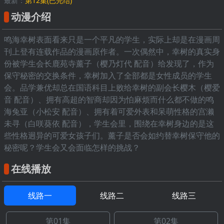
最新：
第12集(已完结)
动漫介绍
鸣海幸树表面看来只是一个平凡的学生，实际上却是在漫画周
刊上登有连载作品的漫画原作者。一次偶然中，幸树的真实身
份被学生会长鹿苑寺薰子（樱乃灯代 配音）给发现了，作为
保守秘密的交换条件，幸树加入了全部都是女性成员的学生
会。品学兼优却总在国语科目上败给幸树的副会长樱木（樱爱
音 配音）、拥有高超的智商却因为怕麻烦而什么都不做的鸣
海兔亚（小松安 配音）、拥有着可爱外表和呆萌性格的宫濑
未寻（白咲葵依 配音），学生会里，围绕在幸树身边的是这
些性格迥异的可爱女孩子们。薰子是否会如约替幸树保守他的
秘密呢？学生会又会面临怎样的挑战？
在线播放
线路一
线路二
线路三
第01集
第02集