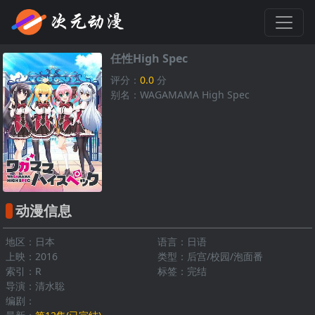
任性High Spec
评分：
0.0
分
别名：WAGAMAMA High Spec
动漫信息
地区：日本
语言：日语
上映：2016
类型：后宫/校园/泡面番
索引：R
标签：完结
导演：清水聡
编剧：