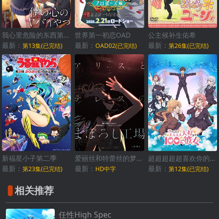
我心里危险的东西第二季
世界第一初恋OAD
公主候补生佑希
最新：
最新：
最新：
第13集(已完结)
OAD02(已完结)
第26集(已完结)
新福星小子第二季
爱丽丝和特蕾丝的梦幻工厂
超超超超超喜欢你的100个女朋友
最新：
最新：
最新：
第23集(已完结)
HD中字
第12集(已完结)
相关推荐
任性High Spec