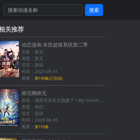
搜索
相关推荐
动态漫画·末世超级系统第二季
别名：暂无
类型：暂无
语言：国语
时间：2025-05-31
最新：
第190集(已完结)
师兄啊师兄
别名：我师兄实在太稳健了 / My Senior Brother is Too Steady
类型：奇幻
语言：国语
时间：2026-08-05
最新：
第153集