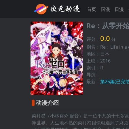
首页
国漫
日漫
Re：从零开
0.0
评分：
分
别名：Re：Life in a d
地区：日本
上映：2016
索引：R
导演：
最新：
第25集(已完结
动漫介绍
菜月昴（小林裕介 配音）是一位平凡的十七岁
异世界。人生地不熟的菜月昂很快就遇到了麻烦