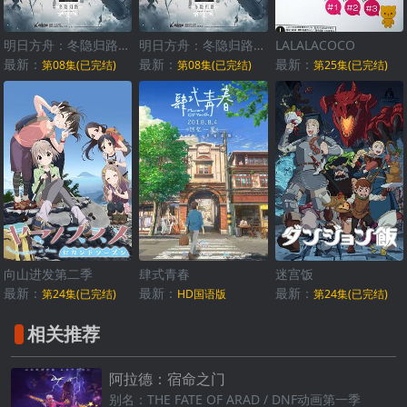
明日方舟：冬隐归路国语
明日方舟：冬隐归路日语
LALALACOCO
最新：
最新：
最新：
第08集(已完结)
第08集(已完结)
第25集(已完结)
向山进发第二季
肆式青春
迷宫饭
最新：
最新：
最新：
第24集(已完结)
HD国语版
第24集(已完结)
相关推荐
阿拉德：宿命之门
别名：THE FATE OF ARAD / DNF动画第一季