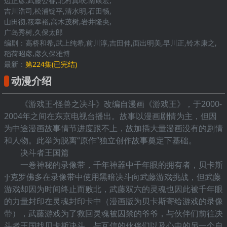
边正彦,武藤公春,北村真咲,南康宏,
吉川浩司,松浦锭平,清水明,石田畅,
山田彻,筱幸裕,高木茂树,岩井隆央,
广岛秀树,久保太郎
编剧：高桥和希,武上纯希,前川淳,吉田伸,面出明美,早川正,铃木康之,
稻荷昭彦,彦久保雅博
最新：
第224集(已完结)
动漫介绍
《游戏王-怪兽之决斗》改编自漫画《游戏王》，于2000-
2004年之间在东京电视台播出。故事以漫画剧情为主，但因
为中途漫画故事情节进度跟不上，故加插大量漫画没有的剧情
和人物。此举为脱离“原作”独立创作故事奠定下基础。
决斗者王国篇
一卷神秘的录像带，千年神器中千年眼的拥有者，贝卡斯
·J·克罗佛多在录像带中使用黑暗决斗向武藤游戏挑战，但武藤
游戏却因为时间终止而败北，武藤双六的灵魂也因此被千年眼
的力量封印在灵魂封印卡中（漫画版为贝卡斯寄给游戏的录像
带），武藤游戏为了救回灵魂被囚禁的爷爷，与伙伴们前往决
斗者王国找贝卡斯决斗，与互信的伙伴们以及心中的另一个自