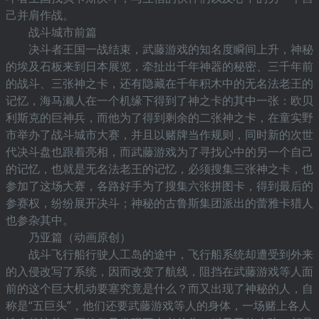
己并肩作战。
战斗城市前篇
决斗者王国一战结束，武藤游戏的知名度瞬间上升，神秘
的埃及石板来到日本展览，牵扯出千年神器的秘密、三千年前
的战斗、三张神之卡，还有隐藏在千年积木中的无名法老王的
记忆，海马濑人在一个机缘下得到了神之卡的其中一张：欧贝
利斯克的巨神兵，而他为了得到剩余的二张神之卡，在童实野
市举办了战斗城市大赛，并且以赌牌当作规则，同时新的次世
代决斗盘也跟着亮相，而武藤游戏为了寻找心中的另一个自己
的记忆，也就是无名法老王的记忆，必须搜集三张神之卡，也
参加了这场大赛，各路好手为了搜集六张拼图卡，得到最后的
参赛权，纷纷展开决斗；神秘的古鲁斯集团派出的蕾雅卡猎人
也参杂其中。
乃亚篇（动画原创）
战斗飞行船行驶人工岛的途中，飞行船系统却遭受到外来
的入侵改写了系统，因而改变了航线，阻挡在武藤游戏等人面
前的这个巨大机动要塞究竟是什么？而又出现了神秘的人，自
称是“五巨头”，他们还要武藤游戏等人的身体，一场赌上各人