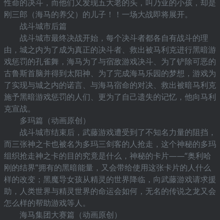
性命的决斗，而他们又发现五大老的头，叫乃亚的小孩，却是
刚三郎（海马的养父）的儿子！！一场大战即将展开。
战斗城市后篇
战斗城市最终决战开始，每个决斗者都各自有战斗的理
由，城之内为了成为真正的决斗者、救出被马利克进行黑暗游
戏惩罚的孔雀舞，海马为了与宿敌游戏决斗、为了铲除可恶的
古鲁斯首脑并得到太阳神、为了完成海马乐园的梦想，游戏为
了实现与城之内的诺言、与海马宿命的对决、救出被暗马利克
施予黑暗游戏惩罚的人们、更为了自己遗失的记忆，他向马利
克宣战。
多玛篇（动画原创）
战斗城市结束后，武藤游戏遭受到了不知名力量的阻挡，
而三张神之卡也被名为多玛三剑客的人抢走，这个神秘的多玛
组织抢走神之卡的目的究竟是什么，神秘的卡片——“奥利哈
刚的结界”拥有的黑暗能量，又会带给使用这张卡片的人什么
样的改变；黑魔导女孩从精灵的世界降临，向武藤游戏请求援
助，人类世界与精灵世界的命运会如何，无名的传说之龙又会
怎么样的帮助游戏等人。
海马集团大赛篇（动画原创）