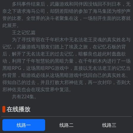
多玛事件结束后，武藤游戏和同伴因没钱回不到日本，无
奈之下请求海马公司，却阴差阳错的参加了海马集团为维护声
誉的比赛。全世界的决斗者聚集在这，一场别开生面的比赛就
此展开。
王之记忆篇
为了寻找寄宿在千年积木中无名法老王灵魂的真实姓名与
记忆，武藤游戏与朋友们踏上了埃及之旅，在记忆石板的背
后，解开了无名法老王的过去记忆，暗貘良也趁此时蠢蠢欲
动，利用了千年智慧轮的黑暗力量，在千年积木内进行了一场
黑暗RPG，这场黑暗RPG游戏中，直接以无名法老王的记忆当
作背景，暗游戏必须从这场黑暗游戏中找回自己的真实姓名、
得知自己的过去，并且打败大邪神佐克，再一次封印，否则大
邪神佐克也会在现实世界中复活。
共有224集。
在线播放
线路一
线路二
线路三