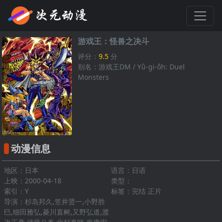
游戏王：怪兽之决斗
评分：
9.5
分
别名：游戏王DM / Yû-gi-ôh: Duel
Monsters
动漫信息
地区：日本
语言：日语
上映：2000-04-18
类型：
索引：Y
标签：完结 正片
导演：杉岛邦久,笠井贤一,小野胜
巳,细田雅弘,菱川直树,又野弘道,渡