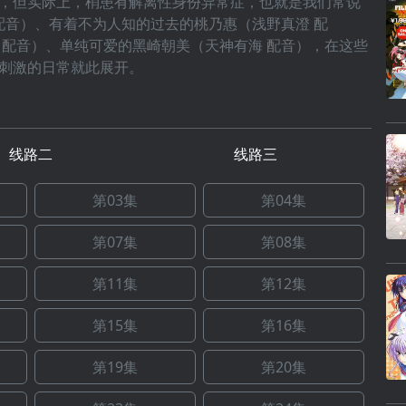
，但实际上，梢患有解离性身份异常症，也就是我们常说
配音）、有着不为人知的过去的桃乃惠（浅野真澄 配
 配音）、单纯可爱的黑崎朝美（天神有海 配音），在这些
刺激的日常就此展开。
线路二
线路三
第03集
第04集
第07集
第08集
第11集
第12集
第15集
第16集
第19集
第20集