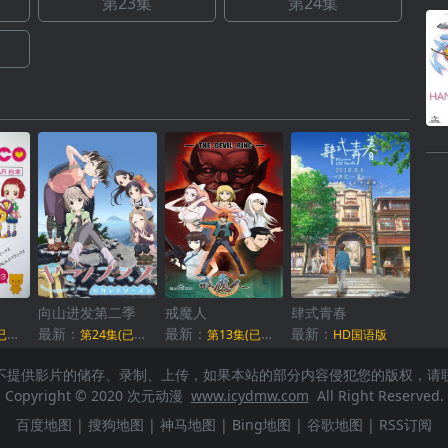
第23集
第24集
向山进发第二季
戒魔人
肆式青春
最新：
最新：
最新：
结)
第24集(已完结)
第13集(已完结)
HD国语版
不提供影片的储存、录制、上传，如果本站的部分内容侵犯您的版权，请
Copyright © 2020 次元动漫
www.icydmw.com
All Right Reserved.
百度地图
|
搜狗地图
|
神马地图
|
Bing地图
|
谷歌地图
|
RSS订阅