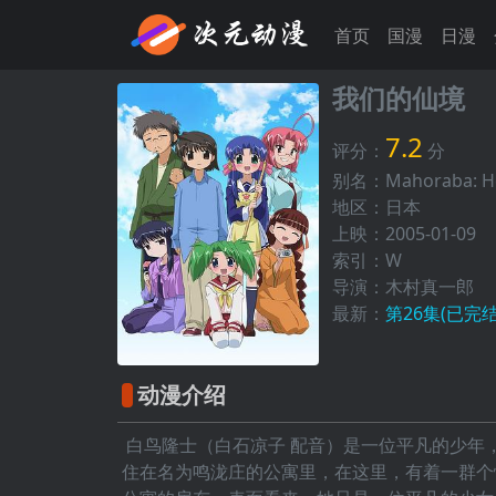
首页
国漫
日漫
我们的仙境
7.2
评分：
分
别名：Mahoraba: 
地区：日本
上映：2005-01-09
索引：W
导演：木村真一郎
最新：
第26集(已完结
动漫介绍
白鸟隆士（白石凉子 配音）是一位平凡的少年
住在名为鸣泷庄的公寓里，在这里，有着一群个