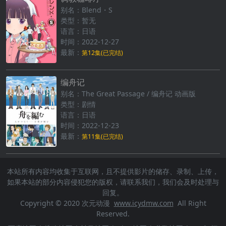
别名：Blend・S
类型：暂无
语言：日语
时间：2022-12-27
最新：
第12集(已完结)
编舟记
别名：The Great Passage / 编舟记 动画版
类型：剧情
语言：日语
时间：2022-12-23
最新：
第11集(已完结)
本站所有内容均收集于互联网，且不提供影片的储存、录制、上传，
如果本站的部分内容侵犯您的版权，请联系我们，我们会及时处理与
回复。
Copyright © 2020 次元动漫
www.icydmw.com
All Right
Reserved.