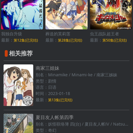
我独自升级
葬送的芙莉莲
虫王战队超王者
最新：
最新：
最新：
第12集(已完结)
第28集(已完结)
第50集(已完结)
相关推荐
南家三姐妹
别名：Minamike / Minami-ke / 南家三姊妹
类型：剧情
语言：日语
时间：2023-01-18
最新：
第13集(已完结)
夏目友人帐第四季
别名：妖怪联络簿 四(台) / 夏目友人帐Ⅳ / Natsume's Book of Friends Ⅳ
类型：奇幻