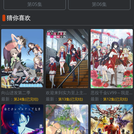
第05集
第06集
猜你喜欢
向山进发第二季
欢迎来到实力至上主义的教室第三季
恶役千金LV99～我是隐藏BOSS但不是魔王～
最新：
最新：
最新：
第24集(已完结)
第13集(已完结)
第12集(已完结)