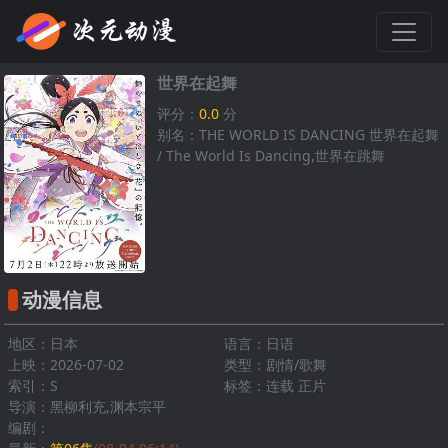
世界在起舞
评分：
0.0
分
别名：THE WORLD IS DANCING 世界在起舞
/ The World Is Dancing,世界在跳舞
动漫信息
地区：日本
语言：日语
上映：2026-07-02
类型：剧情/歌舞
索引：S
标签：连载 正片
导演：黑柳利充,渊本宗平
编剧：