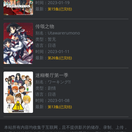
时间：2023-01-19
最新：
第15集(已完结)
传颂之物
别名：Utawarerumono
类型：暂无
语言：日语
时间：2023-01-11
最新：
第26集(已完结)
迷糊餐厅第一季
别名：ワーキング!!
类型：剧情
语言：日语
时间：2023-01-08
最新：
第13集(已完结)
本站所有内容均收集于互联网，且不提供影片的储存、录制、上传，