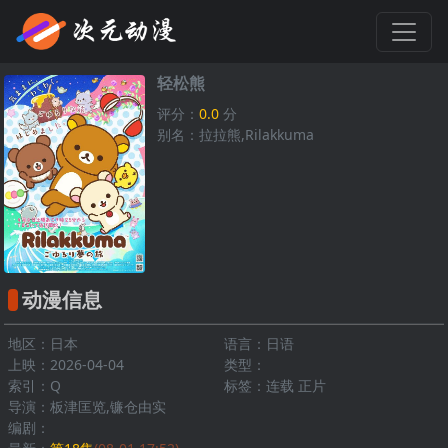
轻松熊
评分：
0.0
分
别名：拉拉熊,Rilakkuma
动漫信息
地区：日本
语言：日语
上映：2026-04-04
类型：
索引：Q
标签：连载 正片
导演：板津匡览,镰仓由实
编剧：