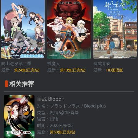
向山进发第二季
戒魔人
肆式青春
最新：
最新：
最新：
第24集(已完结)
第13集(已完结)
HD国语版
相关推荐
血战 Blood+
别名：ブラッドプラス / Blood plus
类型：剧情/恐怖/冒险
语言：日语
时间：2023-09-06
最新：
第50集(已完结)