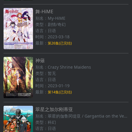
舞-HiME
别名：My-HiME
类型：剧情/奇幻
语言：日语
时间：2023-03-18
最新：
第26集(已完结)
神薙
别名：Crazy Shrine Maidens
类型：暂无
语言：日语
时间：2023-01-19
最新：
第14集(已完结)
翠星之加尔刚蒂亚
别名：翠星的伽鲁冈缇亚 / Gargantia on the Verdurous Planet / Suisei no Gargantia / 翠星上的加尔冈缇亚(港)
类型：科幻
语言：日语