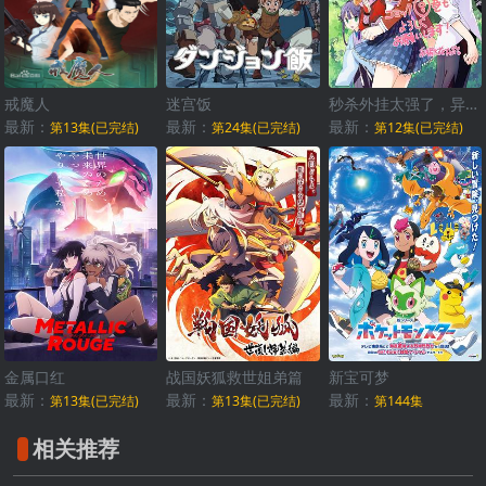
戒魔人
迷宫饭
秒杀外挂太强了，异世界的家伙们根本就不是对手。
最新：
最新：
最新：
第13集(已完结)
第24集(已完结)
第12集(已完结)
金属口红
战国妖狐救世姐弟篇
新宝可梦
最新：
最新：
最新：
第13集(已完结)
第13集(已完结)
第144集
相关推荐